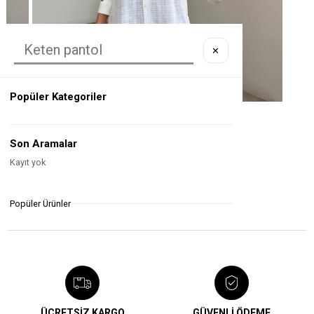
✕
Popüler Kategoriler
Beyaz Renk İp Büzgü Detaylı Pamuklu Gömlek
₺1.600,00
₺1.350,00
%16
Son Aramalar
Kayıt yok
KATEGORIYE GIT
Popüler Ürünler
ÜCRETSİZ KARGO
GÜVENLİ ÖDEME