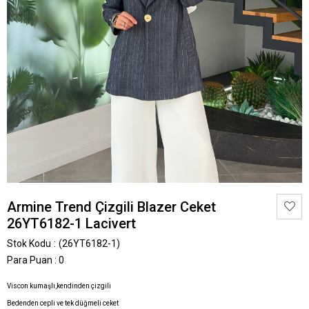
Armine Trend Çizgili Blazer Ceket
26YT6182-1 Lacivert
Stok Kodu
(26YT6182-1)
Para Puan
:
0
Viscon kumaşlı,kendinden çizgili
Bedenden cepli ve tek düğmeli ceket