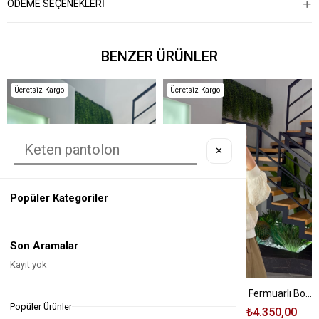
ÖDEME SEÇENEKLERI
BENZER ÜRÜNLER
Ücretsiz Kargo
Ücretsiz Kargo
✕
Popüler Kategoriler
Son Aramalar
Kayıt yok
Pelüş Detaylı Lacivert Renk Kadın Denim Ceket
Bej Renk Premium Fermuarlı Bomber Ceket
Popüler Ürünler
₺2.775,00
₺950,00
₺6.580,00
₺4.350,00
%66
%34