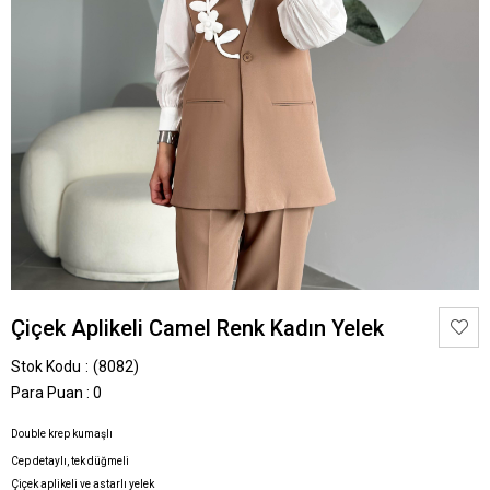
Çiçek Aplikeli Camel Renk Kadın Yelek
Stok Kodu
(8082)
Para Puan
:
0
Double krep kumaşlı
Cep detaylı, tek düğmeli
Çiçek aplikeli ve astarlı yelek