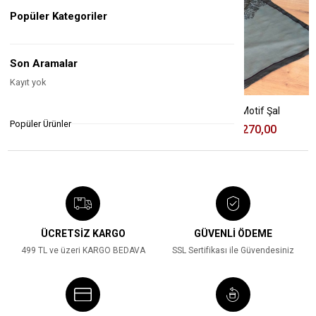
Popüler Kategoriler
Son Aramalar
Kayıt yok
Petek Desen Pamuk Caz Şal Yeşil
Çağla Renk Royal Motif Şal
Popüler Ürünler
₺480,00
₺300,00
₺610,00
₺270,00
%37
%56
ÜCRETSİZ KARGO
GÜVENLİ ÖDEME
499 TL ve üzeri KARGO BEDAVA
SSL Sertifikası ile Güvendesiniz