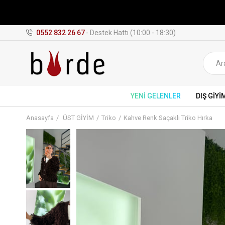
0552 832 26 67
- Destek Hattı (10:00 - 18:30)
YENİ GELENLER
DIŞ GİYİ
Anasayfa
ÜST GİYİM
Triko
Kahve Renk Saçaklı Triko Hırka