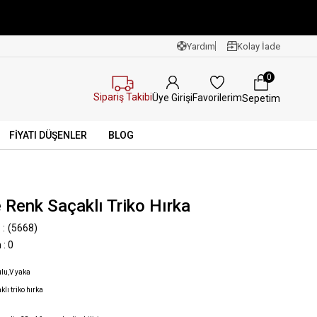
Yardım
Kolay İade
0
Sipariş Takibi
Favorilerim
Üye Girişi
Sepetim
FİYATI DÜŞENLER
BLOG
 Renk Saçaklı Triko Hırka
(5668)
n
:
0
lu,V yaka
lı triko hırka