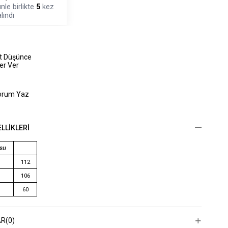
nle birlikte
5
kez
lındı
at Düşünce
er Ver
orum Yaz
LLIKLERI
OSU
112
106
60
AR
(0)