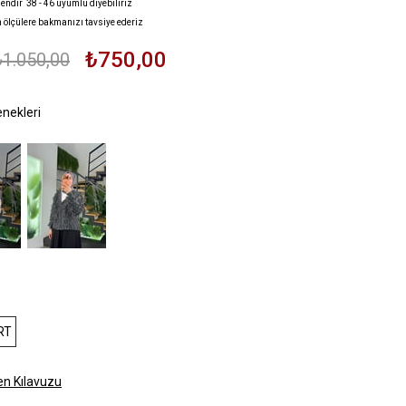
endir 38 - 46 uyumlu diyebiliriz
n ölçülere bakmanızı tavsiye ederiz
₺750,00
₺1.050,00
i
RT
n Kılavuzu