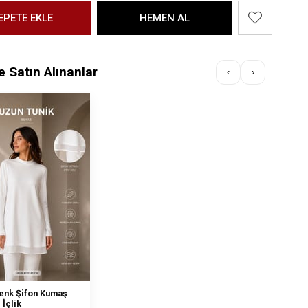
te Satın Alınanlar
‹
›
enk Şifon Kumaş
 İçlik