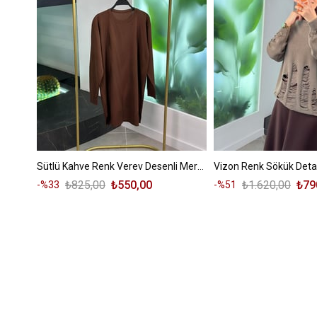
Sütlü Kahve Renk Verev Desenli Merserize Kadın Tunik
Vizon Renk Sökük Deta
₺825,00
₺550,00
₺1.620,00
₺79
%33
%51