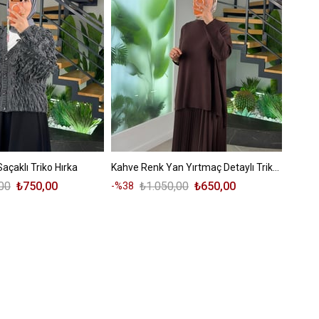
açaklı Triko Hırka
Kahve Renk Yan Yırtmaç Detaylı Triko Tunik
00
₺750,00
₺1.050,00
₺650,00
%38