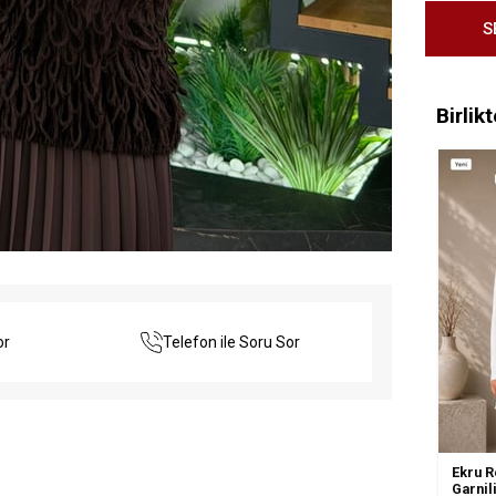
Birlik
or
Telefon ile Soru Sor
Ekru R
Garnili