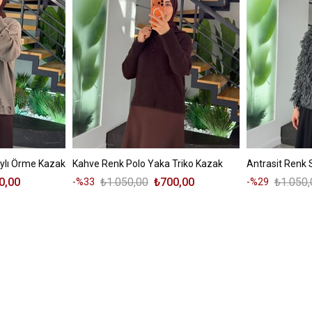
ylı Örme Kazak
Kahve Renk Polo Yaka Triko Kazak
Antrasit Renk S
0,00
₺1.050,00
₺700,00
₺1.050,
%33
%29