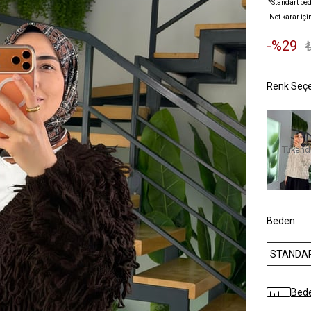
*Standart bed
Net karar içi
29
Tükend
Beden
STANDA
Bede