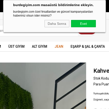
burdegiyim.com masaüstü bildirimlerine ekleyin.
499 TL ve üzeri KARGO BEDAVA
burdegiyim.com özel fırsatlardan ve güncel kampanyalardan
haberiniz olsun ister misiniz?
Daha Sonra
Evet
M
ÜST GİYİM
ALT GİYİM
JEAN
EŞARP & ŞAL & ÇANTA
Kahve
Stok Kodu
Para Pua
Yumuşak doku
Düğmeli, saçak