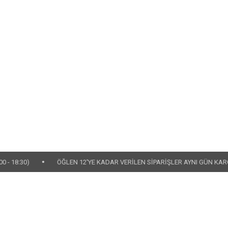
•
ÖĞLEN 12'YE KADAR VERİLEN SİPARİŞLER AYNI GÜN KARGOYA TESLİM