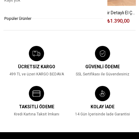
Kayıt yok
Armine Trend Cüzdan ARM132 Beyaz
Armine Trend Zincir Detaylı El Çantası ARM155 Kahverengi
Popüler Ürünler
₺565,00
₺330,00
₺1.900,00
₺1.390,00
%42
%27
ÜCRETSİZ KARGO
GÜVENLİ ÖDEME
499 TL ve üzeri KARGO BEDAVA
SSL Sertifikası ile Güvendesiniz
TAKSİTLİ ÖDEME
KOLAY İADE
Kredi Kartına Taksit İmkanı
14 Gün İçerisinde İade Garantisi