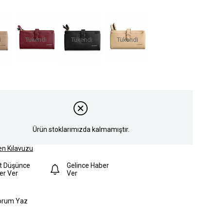
i
Tükendi
Tükendi
Tükendi
Ürün stoklarımızda kalmamıştır.
n Kılavuzu
at Düşünce
Gelince Haber
er Ver
Ver
orum Yaz