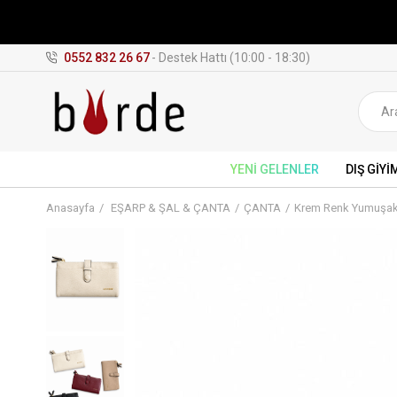
0552 832 26 67
- Destek Hattı (10:00 - 18:30)
YENİ GELENLER
DIŞ GİYİ
Anasayfa
EŞARP & ŞAL & ÇANTA
ÇANTA
Krem Renk Yumuşak 