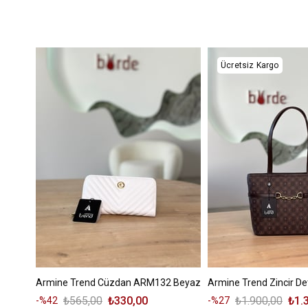
Ücretsiz Kargo
Armine Trend Cüzdan ARM132 Beyaz
₺565,00
₺330,00
₺1.900,00
₺1.
%42
%27