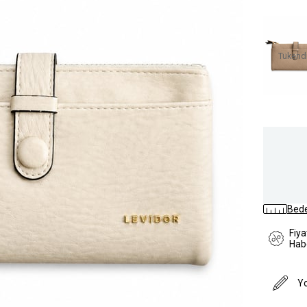
Tükend
Bede
Fiy
Hab
Y