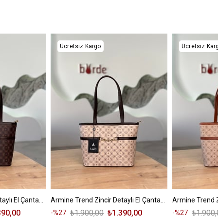
Ücretsiz Kargo
Ücretsiz Kar
Armine Trend Zincir Detaylı El Çantası ARM155 Kahverengi
Armine Trend Zincir Detaylı El Çantası ARM155 Bej
390,00
₺1.900,00
₺1.390,00
₺1.900,
%27
%27