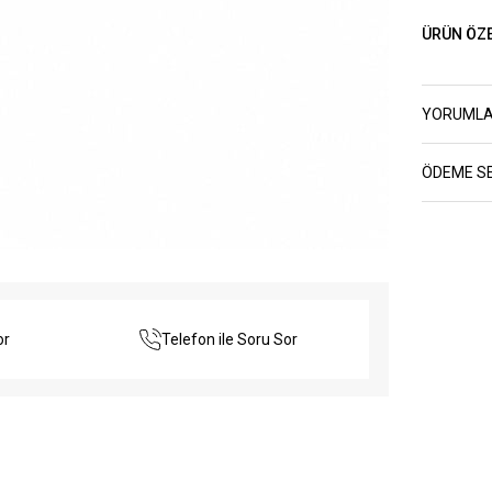
ÜRÜN ÖZE
YORUML
ÖDEME S
or
Telefon ile Soru Sor