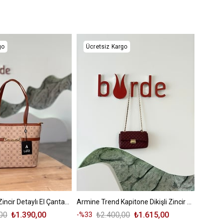
go
Ücretsiz Kargo
Armine Trend Zincir Detaylı El Çantası ARM155 Vizon
Armine Trend Kapitone Dikişli Zincir Askılı El Ve Omuz Çantası ARM178 Bordo
00
₺1.390,00
₺2.400,00
₺1.615,00
%33