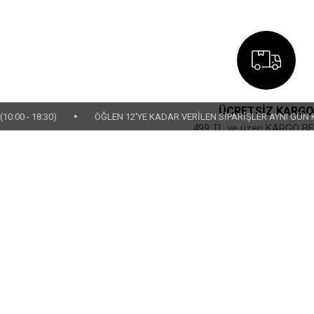
ÜCRETSİZ KARGO
•
8:30)
ÖĞLEN 12'YE KADAR VERİLEN SİPARİŞLER AYNI GÜN KARGOYA 
499 TL ve üzeri KARGO B