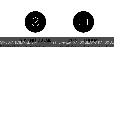
GÜVENLİ ÖDEME
TAKSİTLİ ÖDEME
•
TESLİM EDİLİR!
499 TL ve üzeri KARGO BEDAVA KARGO BEDAVA
EDAVA
SSL Sertifikası ile Güvendesiniz
Kredi Kartına Taksit İmkanı
14 Gü