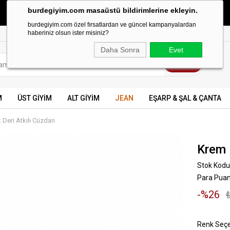
burdegiyim.com masaüstü bildirimlerine ekleyin.
499 TL ve üzeri KARGO BEDAVA
burdegiyim.com özel fırsatlardan ve güncel kampanyalardan
haberiniz olsun ister misiniz?
Daha Sonra
Evet
M
ÜST GİYİM
ALT GİYİM
JEAN
EŞARP & ŞAL & ÇANTA
Deri Atkılı Cüzdan
Krem 
Stok Kodu
Para Pua
26