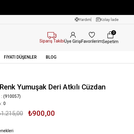
Yardım
Kolay İade
0
Sipariş Takibi
Favorilerim
Üye Girişi
Sepetim
FİYATI DÜŞENLER
BLOG
Renk Yumuşak Deri Atkılı Cüzdan
(910057)
n
:
0
₺900,00
₺1.215,00