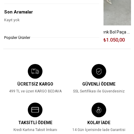
Son Aramalar
Kayıt yok
Paçası Püsküllü Bol Paça Jean
Beli Lastikli Ekru Renk Bol Paça Pantolon
Popüler Ürünler
₺1.810,00
₺1.135,00
₺1.350,00
₺1.050,00
%37
%22
ÜCRETSİZ KARGO
GÜVENLİ ÖDEME
499 TL ve üzeri KARGO BEDAVA
SSL Sertifikası ile Güvendesiniz
TAKSİTLİ ÖDEME
KOLAY İADE
Kredi Kartına Taksit İmkanı
14 Gün İçerisinde İade Garantisi