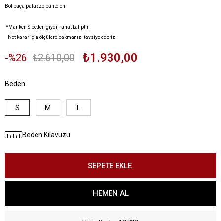
Bol paça palazzo pantolon
*Manken S beden giydi, rahat kalıptır
Net karar için ölçülere bakmanızı tavsiye ederiz
₺1.930,00
26
₺2.610,00
Beden
S
M
L
Beden Kılavuzu