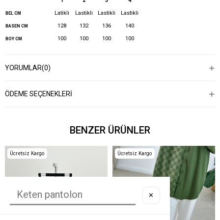
1
2
3
4
Latikli
Lastikli
Lastikli
Lastikli
BEL CM
128
132
136
140
BASEN CM
100
100
100
100
BOY CM
YORUMLAR
(0)
ÖDEME SEÇENEKLERI
BENZER ÜRÜNLER
Ücretsiz Kargo
Ücretsiz Kargo
✕