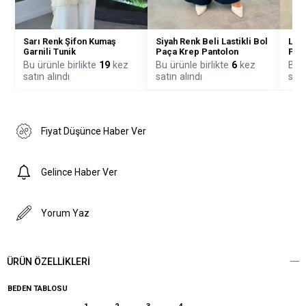
Sarı Renk Şifon Kumaş
Siyah Renk Beli Lastikli Bol
Laci
Garnili Tunik
Paça Krep Pantolon
Pant
Bu ürünle birlikte
19
kez
Bu ürünle birlikte
6
kez
Bu ü
satın alındı
satın alındı
satı
Fiyat Düşünce Haber Ver
Gelince Haber Ver
Yorum Yaz
ÜRÜN ÖZELLIKLERI
BEDEN TABLOSU