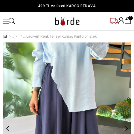
499 TL ve üzeri KARGO BEDAVA
0
Lacivert Renk Tensel Kumaş Pantolon Etek