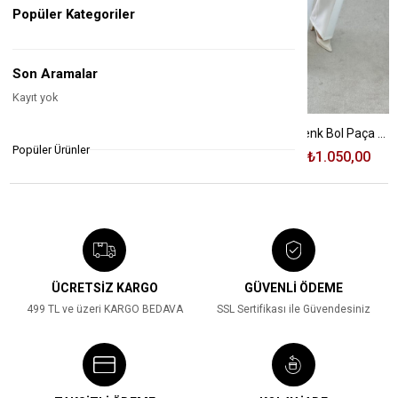
Popüler Kategoriler
Son Aramalar
Kayıt yok
Paçası Püsküllü Bol Paça Jean
Beli Lastikli Ekru Renk Bol Paça Pantolon
Popüler Ürünler
₺1.810,00
₺1.135,00
₺1.350,00
₺1.050,00
%37
%22
ÜCRETSİZ KARGO
GÜVENLİ ÖDEME
499 TL ve üzeri KARGO BEDAVA
SSL Sertifikası ile Güvendesiniz