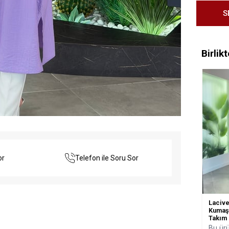
Birlik
or
Telefon ile Soru Sor
Lacive
Kumaşl
Takım
Bu ürü