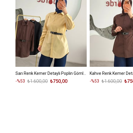
Sarı Renk Kemer Detaylı Poplin Gömlek
₺1.600,00
₺750,00
₺1.600,00
₺75
%53
%53