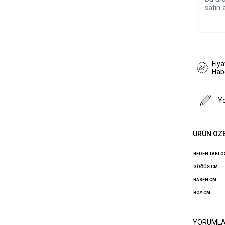
satın a
Fiy
Hab
Y
ÜRÜN ÖZE
BEDEN TABL
GÖĞÜS CM
BASEN CM
BOY CM
YORUML