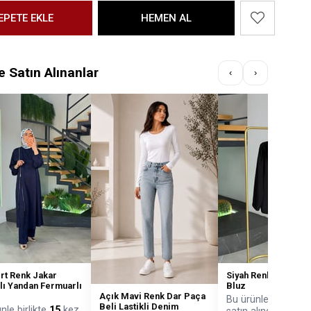
te Satın Alınanlar
‹
›
rt Renk Jakar
Siyah Renk Fular Det
ı Yandan Fermuarlı
Bluz
Açık Mavi Renk Dar Paça
Bu ürünle birlikte
6
Beli Lastikli Denim
nle birlikte
15
kez