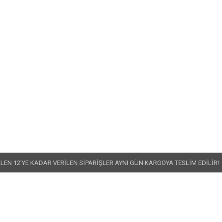
•
ADAR VERİLEN SİPARİŞLER AYNI GÜN KARGOYA TESLİM EDİLİR!
499 