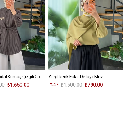
Kahve Renk Modal Kumaş Çizgili Gömlek
Yeşil Renk Fular Detaylı Bluz
00
₺1.650,00
₺1.500,00
₺790,00
%47