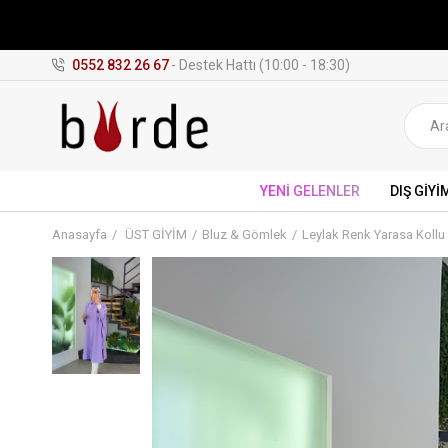
0552 832 26 67
- Destek Hattı (10:00 - 18:30)
YENİ GELENLER
DIŞ GİYİ
Anasayfa
ÜST GİYİM
Bluz & Gömlek
Leylak Renk Yarasa Koll