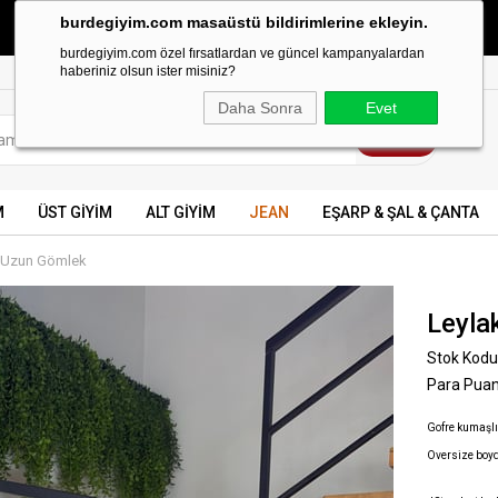
burdegiyim.com masaüstü bildirimlerine ekleyin.
499 TL ve üzeri KARGO BEDAVA
burdegiyim.com özel fırsatlardan ve güncel kampanyalardan
haberiniz olsun ister misiniz?
Daha Sonra
Evet
M
ÜST GİYİM
ALT GİYİM
JEAN
EŞARP & ŞAL & ÇANTA
u Uzun Gömlek
Leyla
Stok Kodu
Para Pua
Gofre kumaşlı 
Oversize boy