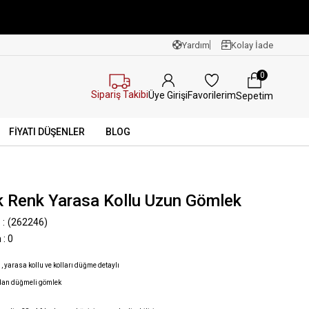
Yardım
Kolay İade
0
Sipariş Takibi
Favorilerim
Üye Girişi
Sepetim
FİYATI DÜŞENLER
BLOG
k Renk Yarasa Kollu Uzun Gömlek
(262246)
n
:
0
, yarasa kollu ve kolları düğme detaylı
dan düğmeli gömlek