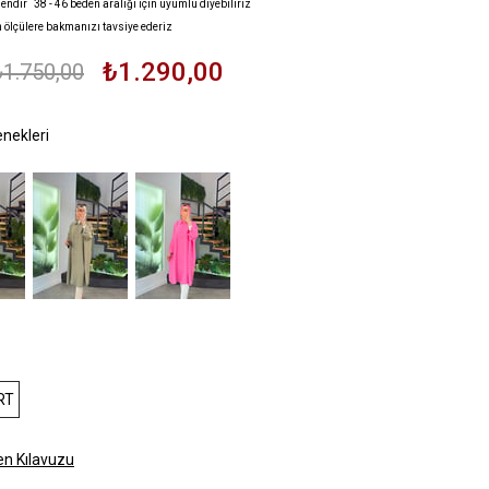
endir 38 - 46 beden aralığı için uyumlu diyebiliriz
n ölçülere bakmanızı tavsiye ederiz
₺1.290,00
₺1.750,00
i
RT
n Kılavuzu