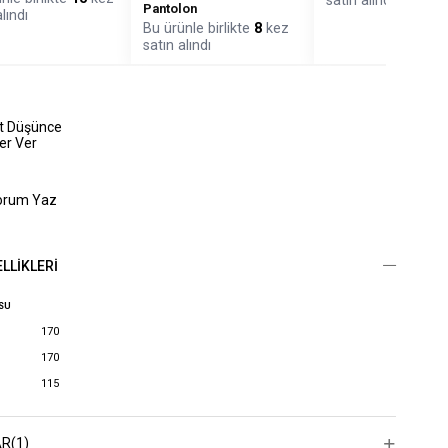
satın alındı
Pantolon
lındı
Bu ürünle birlikte
8
kez
satın alındı
at Düşünce
er Ver
orum Yaz
LLIKLERI
OSU
170
170
115
AR
(1)