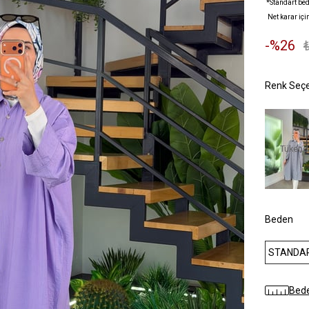
*Standart bed
Net karar içi
26
Tükend
Beden
STANDA
Bede