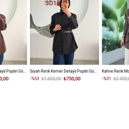
Kahve Renk Kemer Detaylı Poplin Gömlek
Siyah Renk Kemer Detaylı Poplin Gömlek
0,00
₺1.600,00
₺750,00
₺2.400,
%53
%31