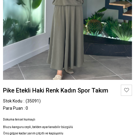
Pike Etekli Haki Renk Kadın Spor Takım
Stok Kodu
(35091)
Para Puan
:
0
Dokuma tensel kumaşlı
Bluzu kanguru cepli, belden ayarlanabilir büzgülü
Önü göğse kadar yarım çıtçıtlı ve kapüşonlu