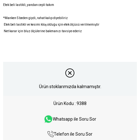
Etek beli lastikli, yandan cepli takım
*Manken S beden giydi, rahat kalıp diyebiliriz
Etek beli lastikli ve kesimi kloş olduğu için etek ölçüsü verilmemiştir
Net karar için bluz ölçülerine bakmanızı tavsiye ederiz
Ürün stoklarımızda kalmamıştır.
Ürün Kodu
9388
Whatsapp ile Soru Sor
Telefon ile Soru Sor