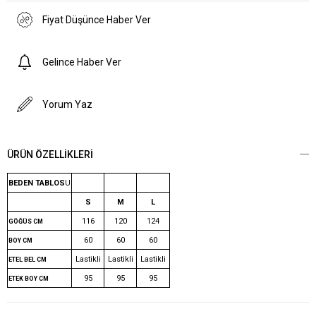
Fiyat Düşünce Haber Ver
Gelince Haber Ver
Yorum Yaz
ÜRÜN ÖZELLIKLERI
BEDEN TABLOS
U
S
M
L
116
120
124
GÖĞÜS CM
60
60
60
BOY CM
Lastikli
Lastikli
Lastikli
ETEL BEL CM
95
95
95
ETEK BOY CM