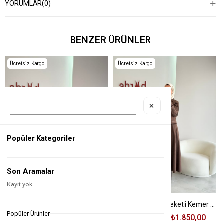
YORUMLAR
(0)
BENZER ÜRÜNLER
Ücretsiz Kargo
Ücretsiz Kargo
✕
Popüler Kategoriler
Son Aramalar
Kayıt yok
Siyah Renk Kesik Ve Etiket Detaylı Takım
Kahve Renk Mini Ceketli Kemer Detaylı Elbise
Popüler Ürünler
₺4.750,00
₺2.150,00
₺4.080,00
₺1.850,00
%55
%55