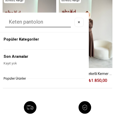
Ücretsiz Kargo
Ücretsiz Kargo
✕
Popüler Kategoriler
Son Aramalar
Kayıt yok
Siyah Renk Kesik Ve Etiket Detaylı Takım
Kahve Renk Mini Ceketli Kemer Detaylı Elbise
Popüler Ürünler
₺4.750,00
₺2.150,00
₺4.080,00
₺1.850,00
%55
%55