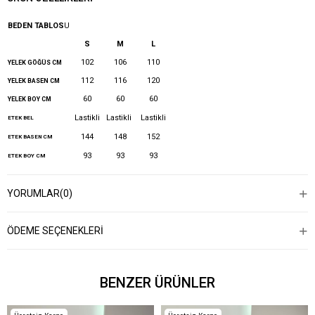
BEDEN TABLOS
U
S
M
L
102
106
110
YELEK GÖĞÜS CM
112
116
120
YELEK BASEN CM
60
60
60
YELEK BOY CM
Lastikli
Lastikli
Lastikli
ETEK BEL
144
148
152
ETEK BASEN CM
93
93
93
ETEK BOY CM
YORUMLAR
(0)
ÖDEME SEÇENEKLERI
BENZER ÜRÜNLER