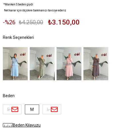
*Manken S beden giydi
Net karar için ölçülere bakmanızı tavsiye ederiz
₺3.150,00
26
₺4.250,00
Tükendi
Tükendi
Tükendi
Beden
S
M
L
Beden Kılavuzu