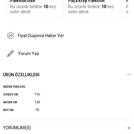
Pantolon Etek
Paça Krep Pantolon
Paç
Bu ürünle birlikte
10
kez
Bu ürünle birlikte
10
kez
Bu ü
satın alındı
satın alındı
satı
Fiyat Düşünce Haber Ver
Yorum Yaz
ÜRÜN ÖZELLIKLERI
BEDEN TABLOSU
116
GÖĞÜS CM
120
BASEN CM
70
BOY CM
YORUMLAR
(0)