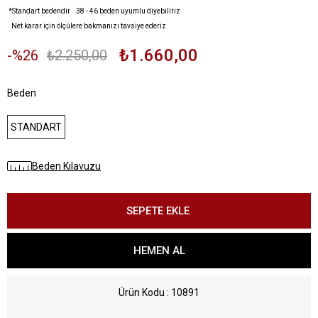
*Standart bedendir 38 - 46 beden uyumlu diyebiliriz
Net karar için ölçülere bakmanızı tavsiye ederiz
₺1.660,00
26
₺2.250,00
Beden
STANDART
Beden Kılavuzu
Ürün Kodu
10891