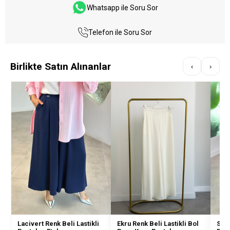
Whatsapp ile Soru Sor
Telefon ile Soru Sor
Birlikte Satın Alınanlar
‹
›
Lacivert Renk Beli Lastikli
Ekru Renk Beli Lastikli Bol
Siya