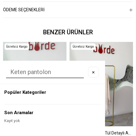
ÖDEME SEÇENEKLERI
BENZER ÜRÜNLER
Ücretsiz Kargo
Ücretsiz Kargo
✕
Popüler Kategoriler
Son Aramalar
Kayıt yok
Kahve Renk Geometrik Desenli Merserize Tunik
Bej Renk Etek Ucu Tül Detaylı Asimetrik Tunik