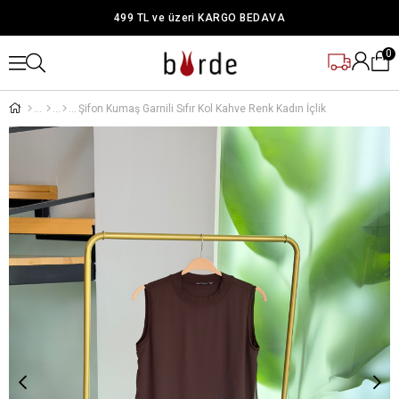
499 TL ve üzeri KARGO BEDAVA
0
Şifon Kumaş Garnili Sıfır Kol Kahve Renk Kadın İçlik