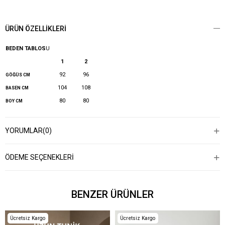
ÜRÜN ÖZELLIKLERI
BEDEN TABLOS
U
1
2
92
96
GÖĞÜS CM
104
108
BASEN CM
80
80
BOY CM
YORUMLAR
(0)
ÖDEME SEÇENEKLERI
BENZER ÜRÜNLER
Ücretsiz Kargo
Ücretsiz Kargo