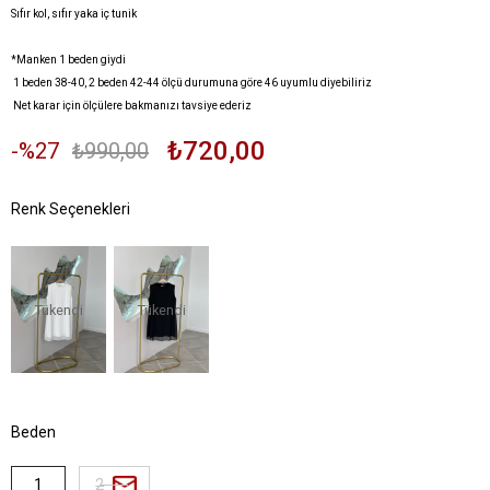
Sıfır kol, sıfır yaka iç tunik
*Manken 1 beden giydi
1 beden 38-40, 2 beden 42-44 ölçü durumuna göre 46 uyumlu diyebiliriz
Net karar için ölçülere bakmanızı tavsiye ederiz
₺720,00
27
₺990,00
Tükendi
Tükendi
Beden
1
2