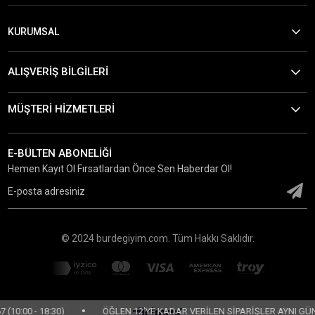
KURUMSAL
ALIŞVERİŞ BİLGİLERİ
MÜŞTERİ HİZMETLERİ
E-BÜLTEN ABONELİĞİ
Hemen Kayıt Ol Fırsatlardan Önce Sen Haberdar Ol!
© 2024 burdegiyim.com. Tüm Hakkı Saklıdır.
•
00 - 18:30)
ÖĞLEN 12'YE KADAR VERİLEN SİPARİŞLER AYNI GÜN KA