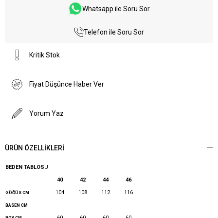
Whatsapp ile Soru Sor
Telefon ile Soru Sor
Kritik Stok
Fiyat Düşünce Haber Ver
Yorum Yaz
ÜRÜN ÖZELLIKLERI
BEDEN TABLOS
U
40
42
44
46
104
108
112
116
GÖĞÜS CM
BASEN CM
60
60
60
60