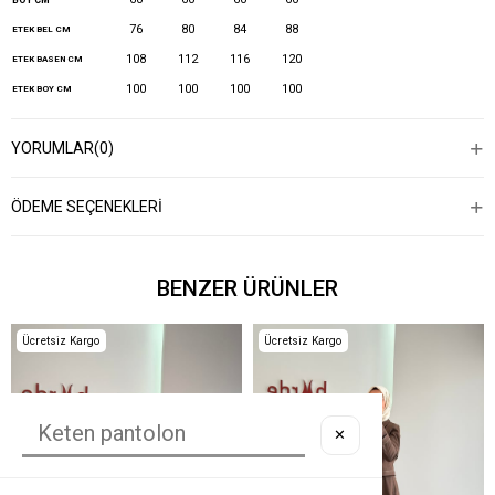
BOY CM
76
80
84
88
ETEK BEL CM
108
112
116
120
ETEK BASEN CM
100
100
100
100
ETEK BOY CM
YORUMLAR
(0)
ÖDEME SEÇENEKLERI
BENZER ÜRÜNLER
Ücretsiz Kargo
Ücretsiz Kargo
✕