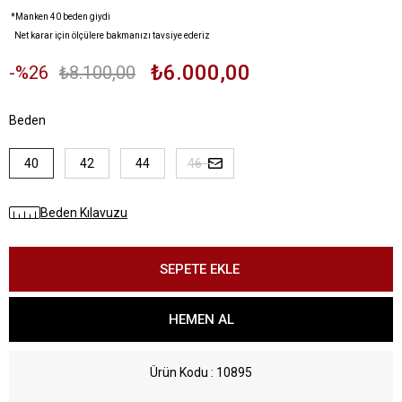
*Manken 40 beden giydi
Net karar için ölçülere bakmanızı tavsiye ederiz
₺6.000,00
26
₺8.100,00
Beden
40
42
44
46
Beden Kılavuzu
Ürün Kodu
10895