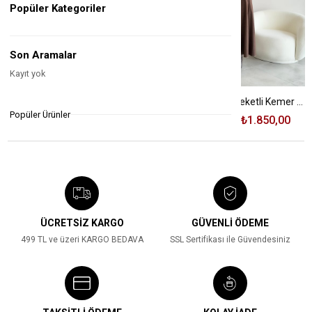
Popüler Kategoriler
Son Aramalar
Kayıt yok
Siyah Renk Kesik Ve Etiket Detaylı Takım
Kahve Renk Mini Ceketli Kemer Detaylı Elbise
Popüler Ürünler
₺4.750,00
₺2.150,00
₺4.080,00
₺1.850,00
%55
%55
ÜCRETSİZ KARGO
GÜVENLİ ÖDEME
499 TL ve üzeri KARGO BEDAVA
SSL Sertifikası ile Güvendesiniz