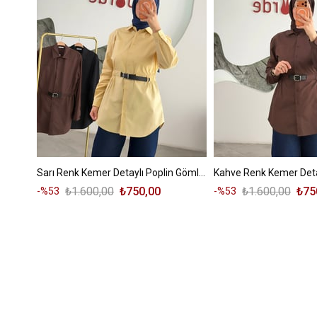
Sarı Renk Kemer Detaylı Poplin Gömlek
₺1.600,00
₺750,00
₺1.600,00
₺75
%53
%53