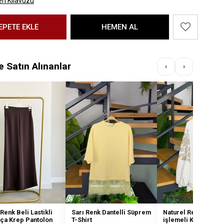
n Kılavuzu
te Satın Alınanlar
‹
›
Renk Beli Lastikli
Sarı Renk Dantelli Süprem
Naturel Renk Nakış
ça Krep Pantolon
T-Shirt
işlemeli Keten Kim