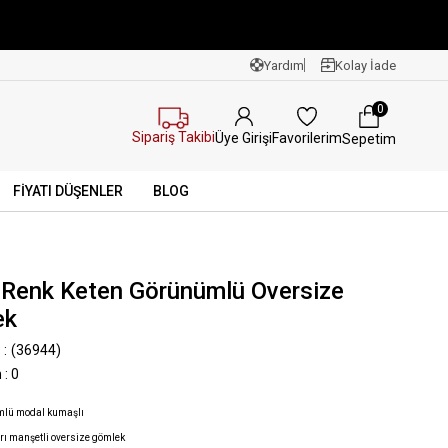
Yardım
Kolay İade
0
Sipariş Takibi
Favorilerim
Üye Girişi
Sepetim
FİYATI DÜŞENLER
BLOG
 Renk Keten Görünümlü Oversize
ek
(36944)
n
:
0
mlü modal kumaşlı
arı manşetli oversize gömlek