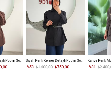
Kahve Renk Kemer Detaylı Poplin Gömlek
Siyah Renk Kemer Detaylı Poplin Gömlek
0,00
₺1.600,00
₺750,00
₺2.400,
%53
%31