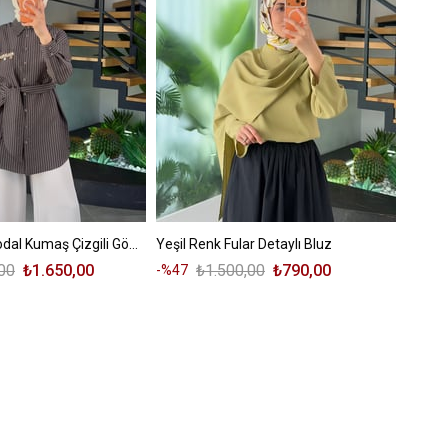
Kahve Renk Modal Kumaş Çizgili Gömlek
Yeşil Renk Fular Detaylı Bluz
00
₺1.650,00
₺1.500,00
₺790,00
%47