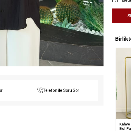
Bede
Birlik
or
Telefon ile Soru Sor
Kahve 
Bol Pa