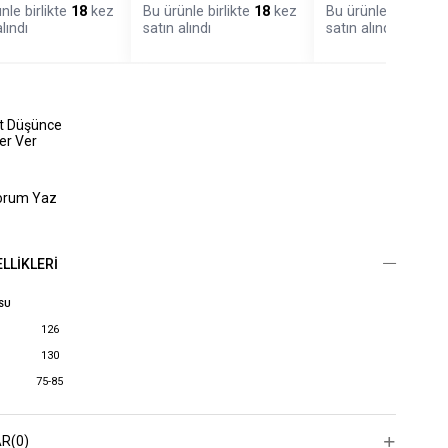
nle birlikte
18
kez
Bu ürünle birlikte
18
kez
Bu ürünle birlikte
1
lındı
satın alındı
satın alındı
at Düşünce
er Ver
orum Yaz
LLIKLERI
OSU
126
130
75-85
AR
(0)