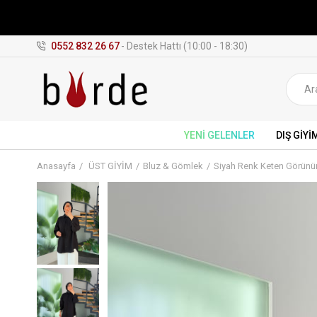
0552 832 26 67
- Destek Hattı (10:00 - 18:30)
YENİ GELENLER
DIŞ GİYİ
Anasayfa
ÜST GİYİM
Bluz & Gömlek
Siyah Renk Keten Görünü