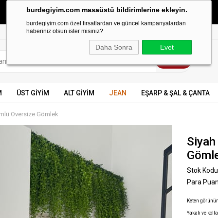
burdegiyim.com masaüstü bildirimlerine ekleyin.
499 TL ve üzeri KARGO BEDAVA
burdegiyim.com özel fırsatlardan ve güncel kampanyalardan
haberiniz olsun ister misiniz?
Daha Sonra
Evet
M
ÜST GİYİM
ALT GİYİM
JEAN
EŞARP & ŞAL & ÇANTA
mlü Oversize Gömlek
Siyah
Göml
Stok Kodu
Para Pua
Keten görünü
Yakalı ve koll