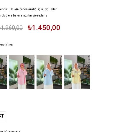
endir 38 - 46 beden aralığı için uygundur
n ölçülere bakmanızı tavsiye ederiz
₺1.450,00
₺1.960,00
Tükendi
RT