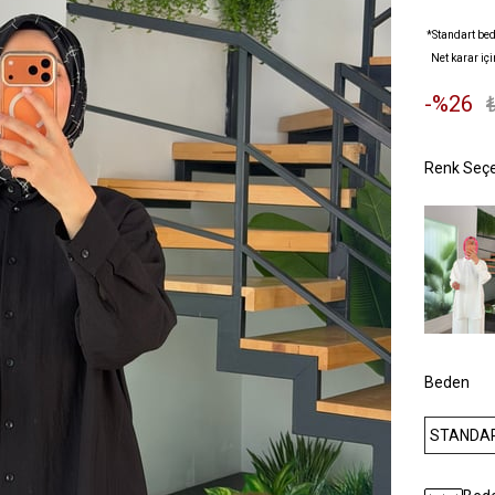
*Standart bed
Net karar içi
26
Beden
STANDA