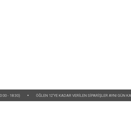
•
ÖĞLEN 12'YE KADAR VERİLEN SİPARİŞLER AYNI GÜN KARGOYA TESLİ