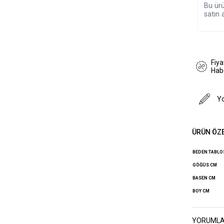
Bu ürü
satın a
Fiy
Hab
Y
ÜRÜN ÖZE
BEDEN TABL
GÖĞÜS CM
BASEN CM
BOY CM
YORUML