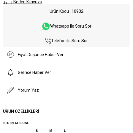
Beden Kılavuzu
Ürün Kodu
10932
Whatsapp ile Soru Sor
Telefon ile Soru Sor
Fiyat Düşünce Haber Ver
Gelince Haber Ver
Yorum Yaz
ÜRÜN ÖZELLIKLERI
BEDEN TABLOS
U
S
M
L