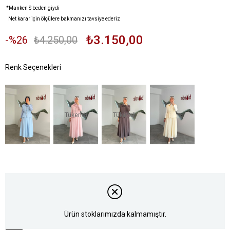
*Manken S beden giydi
Net karar için ölçülere bakmanızı tavsiye ederiz
₺3.150,00
26
₺4.250,00
Tükendi
Tükendi
Ürün stoklarımızda kalmamıştır.