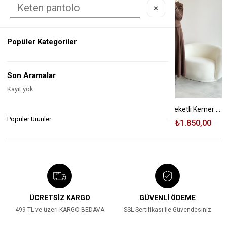
✕
Popüler Kategoriler
Son Aramalar
Kayıt yok
Siyah Renk Kesik Ve Etiket Detaylı Takım
Kahve Renk Mini Ceketli Kemer Detaylı Elbise
Popüler Ürünler
₺4.750,00
₺2.150,00
₺4.080,00
₺1.850,00
%55
%55
ÜCRETSİZ KARGO
GÜVENLİ ÖDEME
499 TL ve üzeri KARGO BEDAVA
SSL Sertifikası ile Güvendesiniz