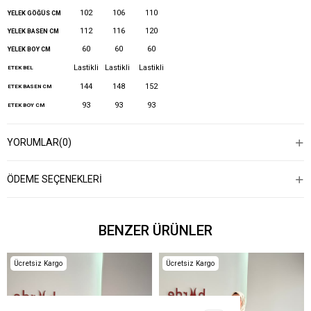
102
106
110
YELEK GÖĞÜS CM
112
116
120
YELEK BASEN CM
60
60
60
YELEK BOY CM
Lastikli
Lastikli
Lastikli
ETEK BEL
144
148
152
ETEK BASEN CM
93
93
93
ETEK BOY CM
YORUMLAR
(0)
ÖDEME SEÇENEKLERI
BENZER ÜRÜNLER
Ücretsiz Kargo
Ücretsiz Kargo