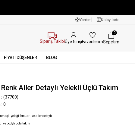
Yardım
Kolay İade
0
Sipariş Takibi
Favorilerim
Üye Girişi
Sepetim
FİYATI DÜŞENLER
BLOG
Renk Aller Detaylı Yelekli Üçlü Takım
(37700)
n
:
0
umaşlı, yeleği femuarlı ve aller detaylı
kli ve bodyli üçlü takım