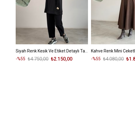
Siyah Renk Kesik Ve Etiket Detaylı Takım
₺4.750,00
₺2.150,00
₺4.080,00
₺1.
%55
%55