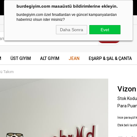
burdegiyim.com masaüstü bildirimlerine ekleyin.
499 TL ve üzeri KARGO BEDAVA
burdegiyim.com özel fırsatlardan ve güncel kampanyalardan
haberiniz olsun ister misiniz?
Daha Sonra
Evet
M
ÜST GİYİM
ALT GİYİM
JEAN
EŞARP & ŞAL & ÇANTA
lü Takım
Vizon 
Stok Kodu
Para Pua
İnce paraşüt k
Etek beli lasti