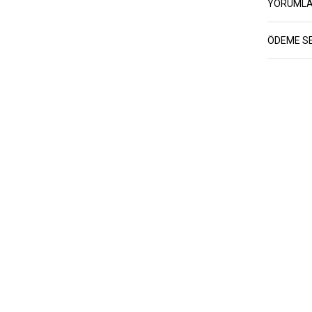
YORUML
ÖDEME S