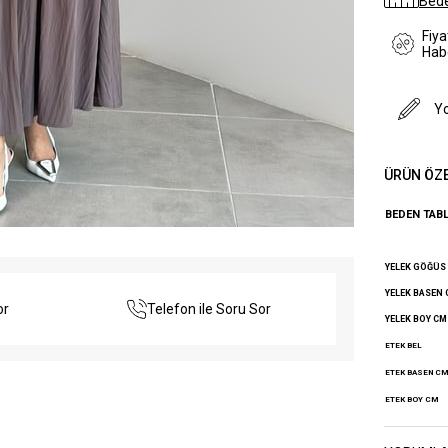
Bede
Fiy
Hab
Y
ÜRÜN ÖZE
BEDEN TAB
YELEK GÖĞÜS
YELEK BASEN
or
Telefon ile Soru Sor
YELEK BOY CM
ETEK BEL
ETEK BASEN CM
ETEK BOY CM