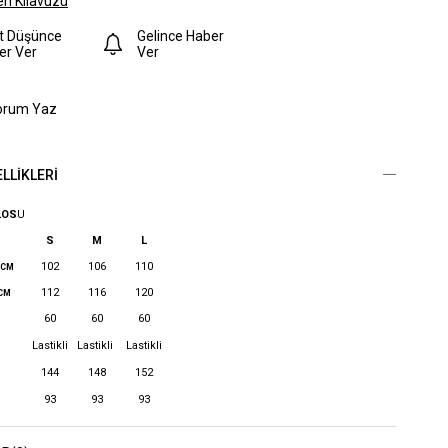
n Kılavuzu
at Düşünce
Gelince Haber
er Ver
Ver
orum Yaz
LLIKLERI
LOS
U
S
M
L
102
106
110
 CM
112
116
120
 CM
60
60
60
Lastikli
Lastikli
Lastikli
144
148
152
93
93
93