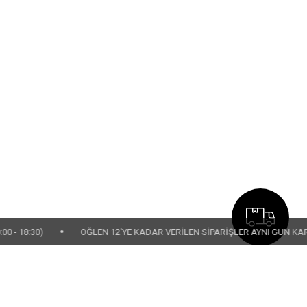
•
ÖĞLEN 12'YE KADAR VERİLEN SİPARİŞLER AYNI GÜN KARGOYA TESL
ÜCRETSİZ KARGO
499 TL ve üzeri KARGO B