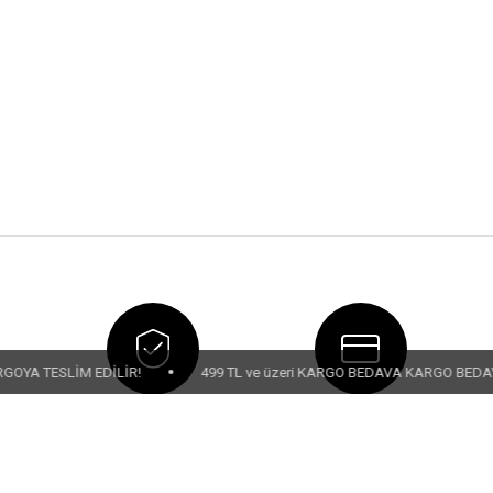
•
•
İM EDİLİR!
499 TL ve üzeri KARGO BEDAVA KARGO BEDAVA
GÜVENLİ ÖDEME
TAKSİTLİ ÖDEME
EDAVA
SSL Sertifikası ile Güvendesiniz
Kredi Kartına Taksit İmkanı
14 Gü