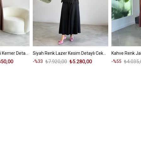
Kahve Renk Mini Ceketli Kemer Detaylı Elbise
Siyah Renk Lazer Kesim Detaylı Ceketi Fermuarlı Takım
850,00
₺7.920,00
₺5.280,00
₺4.035,
%33
%55