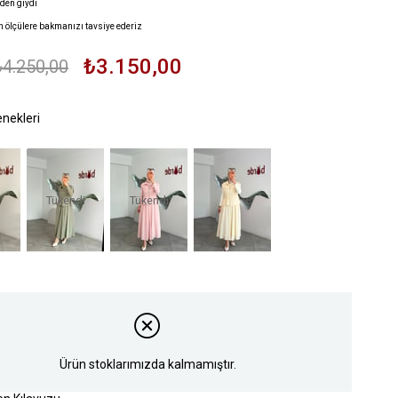
den giydi
n ölçülere bakmanızı tavsiye ederiz
₺3.150,00
₺4.250,00
Tükendi
Tükendi
Ürün stoklarımızda kalmamıştır.