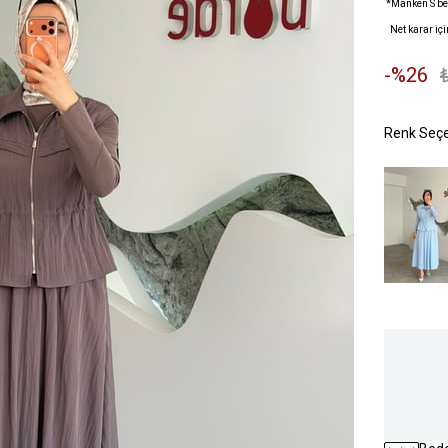
*Manken S be
Net karar içi
26