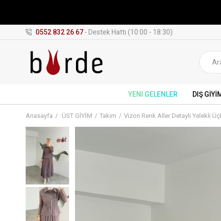
0552 832 26 67
- Destek Hattı (10:00 - 18:30)
YENİ GELENLER
DIŞ GİYİ
Anasayfa
ÜST GİYİM
Takım
Vizon Renk Aller Detaylı Yelekli Üç