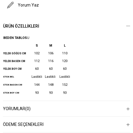
Yorum Yaz
ÜRÜN ÖZELLIKLERI
BEDEN TABLOS
U
S
M
L
102
106
110
YELEK GÖĞÜS CM
112
116
120
YELEK BASEN CM
60
60
60
YELEK BOY CM
Lastikli
Lastikli
Lastikli
ETEK BEL
144
148
152
ETEK BASEN CM
93
93
93
ETEK BOY CM
YORUMLAR
(0)
ÖDEME SEÇENEKLERI