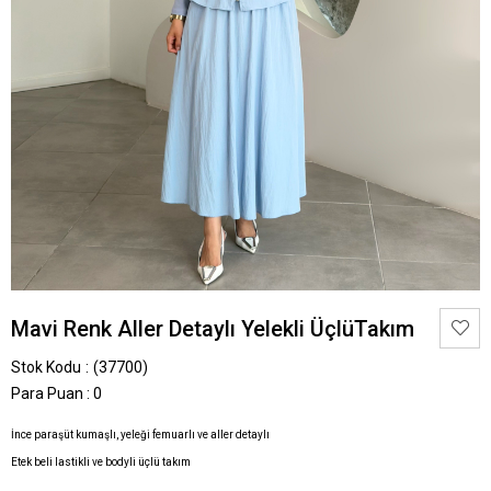
Mavi Renk Aller Detaylı Yelekli ÜçlüTakım
Stok Kodu
(37700)
Para Puan
:
0
İnce paraşüt kumaşlı, yeleği femuarlı ve aller detaylı
Etek beli lastikli ve bodyli üçlü takım